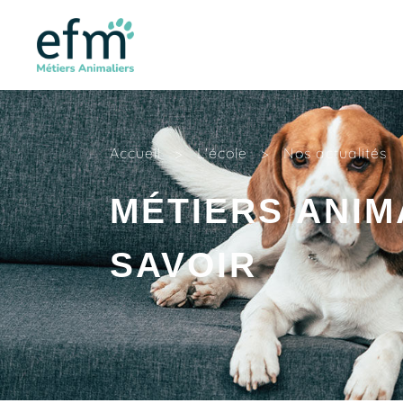
Accueil
>
L'école
>
Nos actualités
MÉTIERS ANIMA
SAVOIR