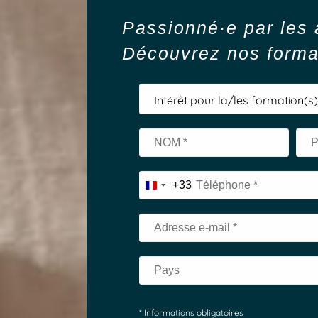
Passionné·e par les
Découvrez nos forma
Choisissez
Intérêt pour la/les formation(s)
dans
la
liste*
+33
* Informations obligatoires