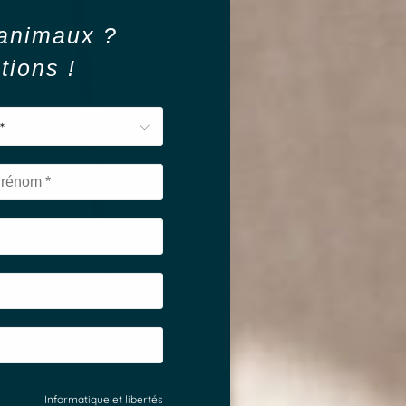
 animaux ?
tions !
*
Informatique et libertés