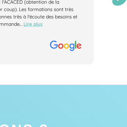
 l'ACACED (obtention de la
passionn
er coup). Les formations sont très
personne
nnes très à l'écoute des besoins et
c'est bien
Lire plus
commande...