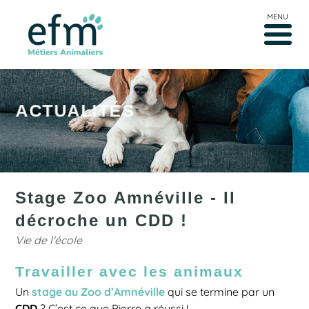
MENU
ACTUALITÉS
Stage Zoo Amnéville - Il
décroche un CDD !
Vie de l'école
Travailler avec les animaux
stage au Zoo d’Amnéville
Un
qui se termine par un
CDD
? C’est ce que Pierre a réussi !