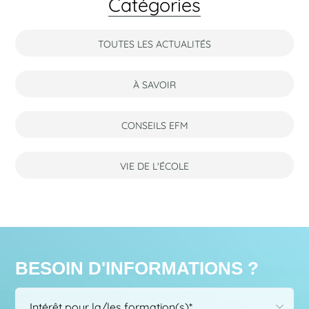
Catégories
TOUTES LES ACTUALITÉS
À SAVOIR
CONSEILS EFM
VIE DE L'ÉCOLE
BESOIN D'INFORMATIONS ?
Choisissez
Intérêt pour la/les formation(s)*
dans