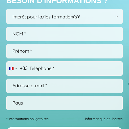
BESOIN D'INFORMATIONS ?
Choisissez
Intérêt pour la/les formation(s)*
dans
la
liste*
+33
* Informations obligatoires
Informatique et libertés