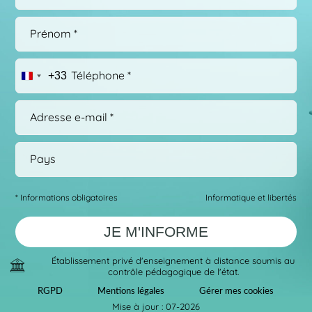
+33
* Informations obligatoires
Informatique et libertés
Établissement privé d'enseignement à distance soumis au
contrôle pédagogique de l'état.
RGPD
Mentions légales
Gérer mes cookies
Mise à jour : 07-2026